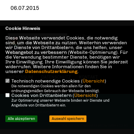
06.07.2015
Cookie Hinweis
LSU Berlin -
Diese Webseite verwendet Cookies, die notwendig
sind, um die Webseite zu nutzen. Weiterhin verwenden
Sonderorganisation der
wir Dienste von Drittanbietern, die uns helfen, unser
CDU Berlin
Webangebot zu verbessern (Website-Optmierung). Für
die Verwendung bestimmter Dienste, benötigen wir
Ihre Einwilligung. Ihre Einwilligung können Sie jederzeit
widerrufen. Weitere Informationen finden Sie in
unserer
Datenschutzerklärung
.
IMPRESSUM
DATENSCHUTZ
KONTAKT
Technisch notwendige Cookies (
Übersicht
)
Die notwendigen Cookies werden allein für den
ordnungsgemäßen Gebrauch der Webseite benötigt.
Cookies von Drittanbietern (
Übersicht
)
@2026 LSU Berlin
Zur Optimierung unserer Webseite binden wir Dienste und
Angebote von Drittanbietern ein.
c/o CDU Berlin
Alle Rechte vorbehalten.
Alle akzeptieren
Auswahl speichern
REALISATION: SHARKNESS MEDIA GMBH & CO. KG